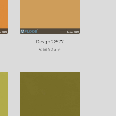
Design 26577
€
68,90
/m²