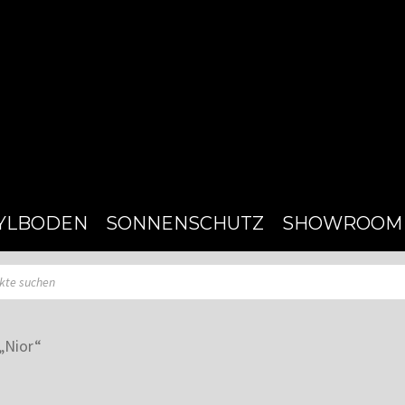
YLBODEN
SONNENSCHUTZ
SHOWROOM
„Nior“