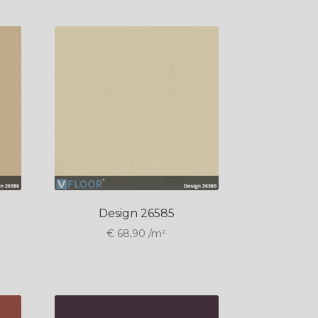
Design 26585
€
68,90
/m²