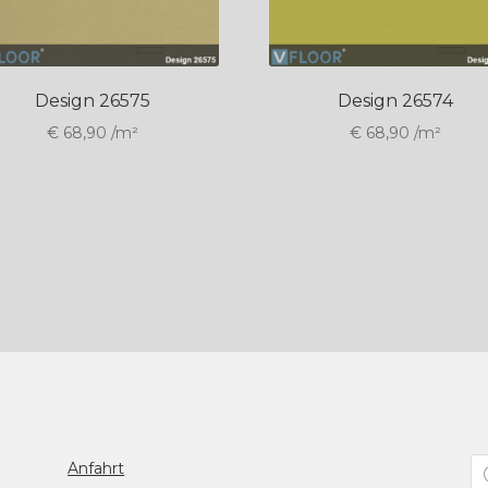
Design 26575
Design 26574
€
68,90
/m²
€
68,90
/m²
schnittsbewertung
t
Pr
Anfahrt
se