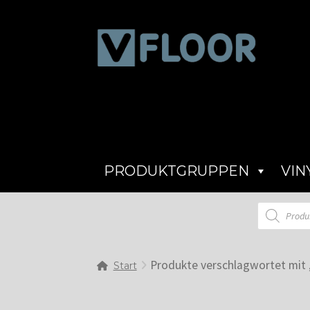
Zur
Zum
Navigation
Inhalt
springen
springen
PRODUKTGRUPPEN
VIN
Products
search
Produkte verschlagwortet mit 
Start