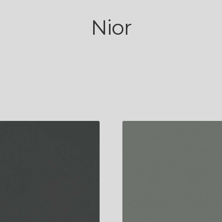
Nior
schnittsbewertung
t