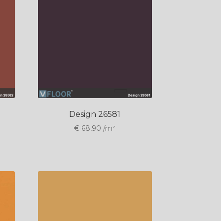
Design 26581
€
68,90
/m²