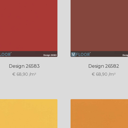
Design 26583
Design 26582
€
68,90
/m²
€
68,90
/m²