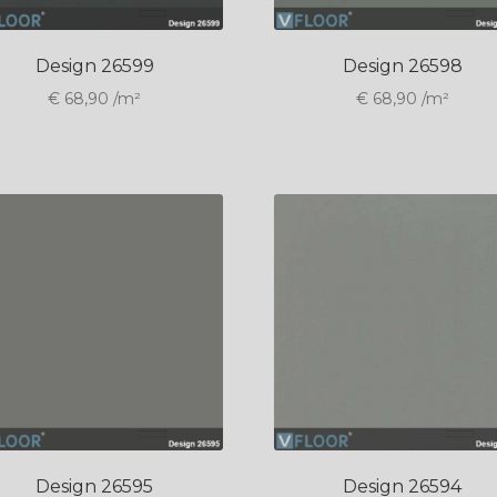
Design 26599
Design 26598
€
68,90
/m²
€
68,90
/m²
Design 26595
Design 26594