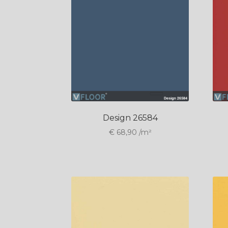
Design 26584
€
68,90
/m²