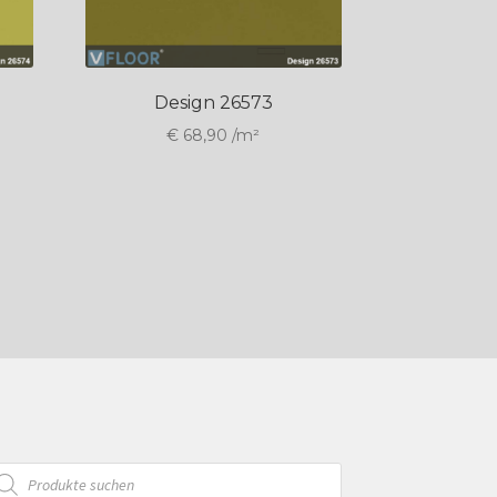
Design 26573
€
68,90
/m²
oducts
arch