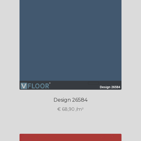
Design 26584
€
68,90
/m²