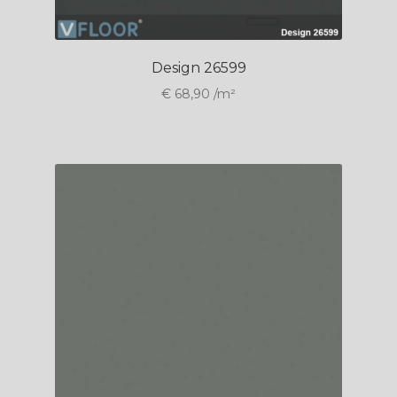
Design 26599
€
68,90
/m²