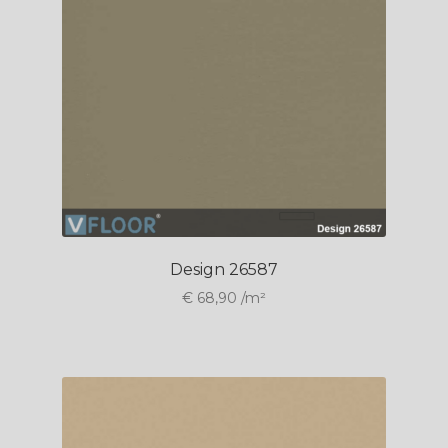
Design 26587
€
68,90
/m²