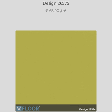
Design 26575
€
68,90
/m²