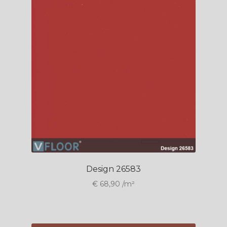
Design 26583
€
68,90
/m²