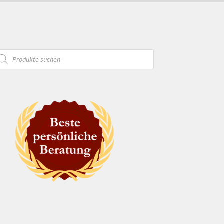
oducts
arch