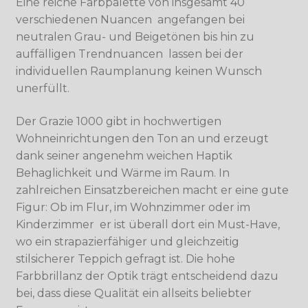
Eine reiche Farbpalette von insgesamt 40
verschiedenen Nuancen  angefangen bei
neutralen Grau- und Beigetönen bis hin zu
auffälligen Trendnuancen  lassen bei der
individuellen Raumplanung keinen Wunsch
unerfüllt.
Der Grazie 1000 gibt in hochwertigen
Wohneinrichtungen den Ton an und erzeugt
dank seiner angenehm weichen Haptik
Behaglichkeit und Wärme im Raum. In
zahlreichen Einsatzbereichen macht er eine gute
Figur: Ob im Flur, im Wohnzimmer oder im
Kinderzimmer  er ist überall dort ein Must-Have,
wo ein strapazierfähiger und gleichzeitig
stilsicherer Teppich gefragt ist. Die hohe
Farbbrillanz der Optik trägt entscheidend dazu
bei, dass diese Qualität ein allseits beliebter