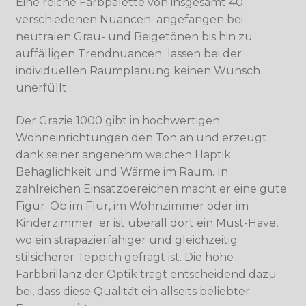
Eine reiche Farbpalette von insgesamt 40
verschiedenen Nuancen  angefangen bei
neutralen Grau- und Beigetönen bis hin zu
auffälligen Trendnuancen  lassen bei der
individuellen Raumplanung keinen Wunsch
unerfüllt.
Der Grazie 1000 gibt in hochwertigen
Wohneinrichtungen den Ton an und erzeugt
dank seiner angenehm weichen Haptik
Behaglichkeit und Wärme im Raum. In
zahlreichen Einsatzbereichen macht er eine gute
Figur: Ob im Flur, im Wohnzimmer oder im
Kinderzimmer  er ist überall dort ein Must-Have,
wo ein strapazierfähiger und gleichzeitig
stilsicherer Teppich gefragt ist. Die hohe
Farbbrillanz der Optik trägt entscheidend dazu
bei, dass diese Qualität ein allseits beliebter