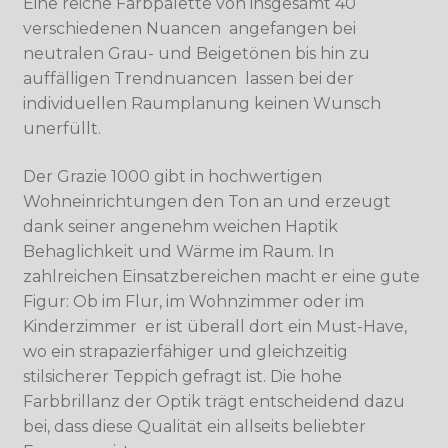
Eine reiche Farbpalette von insgesamt 40
verschiedenen Nuancen  angefangen bei
neutralen Grau- und Beigetönen bis hin zu
auffälligen Trendnuancen  lassen bei der
individuellen Raumplanung keinen Wunsch
unerfüllt.
Der Grazie 1000 gibt in hochwertigen
Wohneinrichtungen den Ton an und erzeugt
dank seiner angenehm weichen Haptik
Behaglichkeit und Wärme im Raum. In
zahlreichen Einsatzbereichen macht er eine gute
Figur: Ob im Flur, im Wohnzimmer oder im
Kinderzimmer  er ist überall dort ein Must-Have,
wo ein strapazierfähiger und gleichzeitig
stilsicherer Teppich gefragt ist. Die hohe
Farbbrillanz der Optik trägt entscheidend dazu
bei, dass diese Qualität ein allseits beliebter