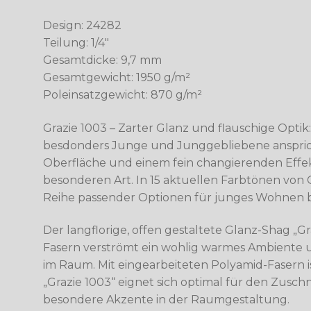
Design: 24282
Teilung: 1/4″
Gesamtdicke: 9,7 mm
Gesamtgewicht: 1950 g/m²
Poleinsatzgewicht: 870 g/m²
Grazie 1003 – Zarter Glanz und flauschige Optik: 
besdonders Junge und Junggebliebene ansprich
Oberfläche und einem fein changierenden Effek
besonderen Art. In 15 aktuellen Farbtönen von C
Reihe passender Optionen für junges Wohnen b
Der langflorige, offen gestaltete Glanz-Shag „Gr
Fasern verströmt ein wohlig warmes Ambiente 
im Raum. Mit eingearbeiteten Polyamid-Fasern is
„Grazie 1003“ eignet sich optimal für den Zusch
besondere Akzente in der Raumgestaltung.