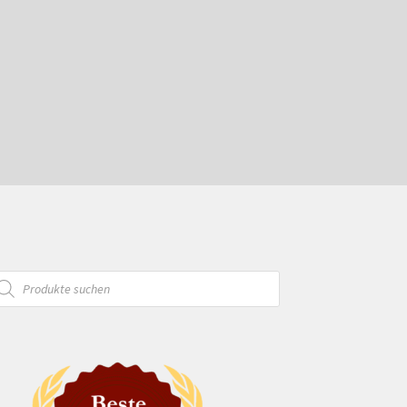
oducts
arch