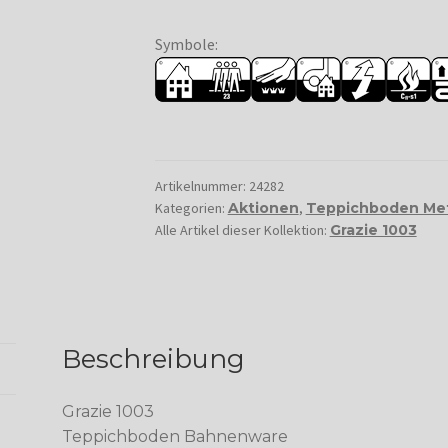
Symbole:
Artikelnummer:
24282
Kategorien:
Aktionen
,
Teppichboden Me
Alle Artikel dieser Kollektion:
Grazie 1003
Beschreibung
Grazie 1003
Teppichboden Bahnenware