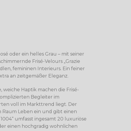
Rosé oder ein helles Grau – mit seiner
 schimmernde Frisé-Velours „Grazie
len, femininen Interieurs. Ein feiner
Extra an zeitgemäßer Eleganz.
 weiche Haptik machen die Frisé-
mplizierten Begleiter im
en voll im Markttrend liegt. Der
m Raum Leben ein und gibt einen
e 1004“ umfasst ingesamt 20 luxuriöse
eder einen hochgradig wohnlichen