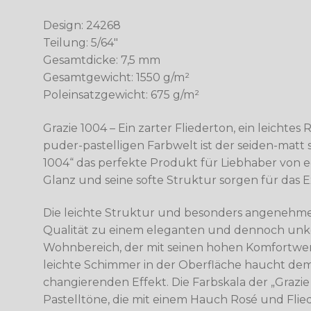
Design: 24268
Teilung: 5/64″
Gesamtdicke: 7,5 mm
Gesamtgewicht: 1550 g/m²
Poleinsatzgewicht: 675 g/m²
Grazie 1004 – Ein zarter Fliederton, ein leichtes 
puder-pastelligen Farbwelt ist der seiden-matt
1004“ das perfekte Produkt für Liebhaber von ed
Glanz und seine softe Struktur sorgen für das 
Die leichte Struktur und besonders angenehme,
Qualität zu einem eleganten und dennoch unko
Wohnbereich, der mit seinen hohen Komfortwert
leichte Schimmer in der Oberfläche haucht de
changierenden Effekt. Die Farbskala der „Grazi
Pastelltöne, die mit einem Hauch Rosé und Fli