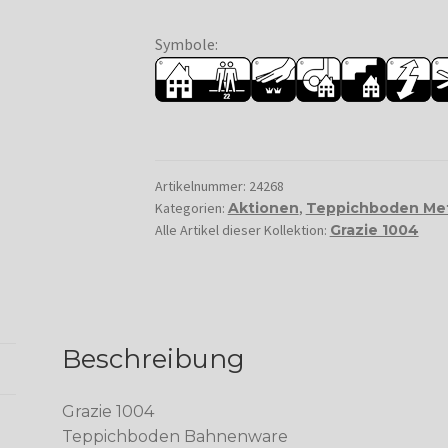
Symbole:
Artikelnummer:
24268
Kategorien:
Aktionen
,
Teppichboden Me
Alle Artikel dieser Kollektion:
Grazie 1004
Beschreibung
Grazie 1004
Teppichboden Bahnenware