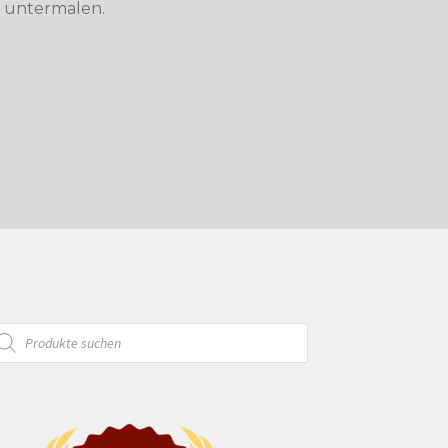
 untermalen.
oducts
arch