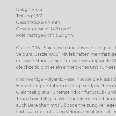
Design: 24251
Teilung: 1/10″
Gesamtdicke: 6,7 mm
Gesamtgewicht: 1470 g/m²
Poleinsatzgewicht: 560 g/m²
Grazie 1006 – Spielerisch und abwechslungsreich
Velours „Grazie 1006“. Mit lebhaften mehrfarbig
der widerstandsfähige Teppich wirkungsvolle A
gleichzeitig gibt er ein einheitliches und ruhige
Hochwertige Polyamid-Fasern sowie die klassis
Herstellungsverfahren erzeugt wird, machen de
Gleichzeitig ist er unempfindlich für Staub- un
Teppich vielfältig im Wohnbereich einsetzbar un
auch Bereichen mit Fußbodenheizung verlegen
Farbskala des robusten Velours reicht von sat