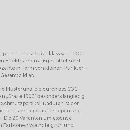
 präsentiert sich der klassische COC-
en Effektgarnen ausgestattet setzt
kzente in Form von kleinen Punkten –
s Gesamtbild ab.
che Musterung, die durch das COC-
n „Grazie 1006“ besonders langlebig.
d Schmutzpartikel. Dadurch ist der
d lässt sich sogar auf Treppen und
. Die 20 Varianten umfassende
ten Farbtönen wie Apfelgrün und