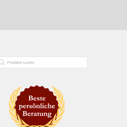
oducts
arch