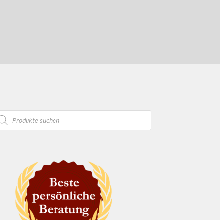
oducts
arch