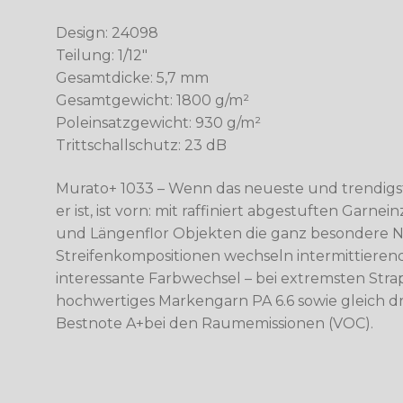
Design: 24098
Teilung: 1/12″
Gesamtdicke: 5,7 mm
Gesamtgewicht: 1800 g/m²
Poleinsatzgewicht: 930 g/m²
Trittschallschutz: 23 dB
Murato+ 1033 – Wenn das neueste und trendigste
er ist, ist vorn: mit raffiniert abgestuften Garn
und Längenflor Objekten die ganz besondere No
Streifenkompositionen wechseln intermittieren
interessante Farbwechsel – bei extremsten Stra
hochwertiges Markengarn PA 6.6 sowie gleich dre
Bestnote A+bei den Raumemissionen (VOC).