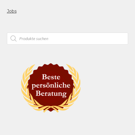
Jobs
Products
search