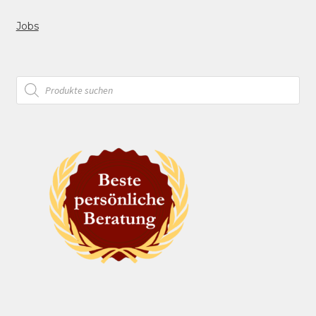
Jobs
Products
search