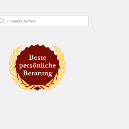
oducts
arch