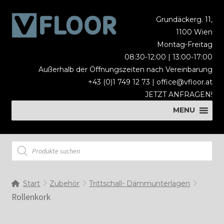
Zur
Zum
Grundäckerg. 11,
Navigation
Inhalt
1100 Wien
springen
springen
Montag-Freitag
08:30-12:00 | 13:00-17:00
Außerhalb der Öffnungszeiten nach Vereinbarung
+43 (0)1 749 12 73 |
office@vfloor.at
JETZT ANFRAGEN!
MENU
MENU
Products
search
Start
Zubehör
Trittschall- Dämmunterlagen
Rollenkork