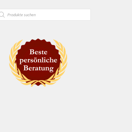
oducts
arch