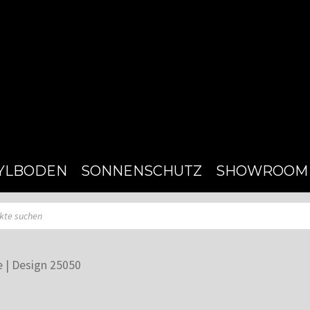
YLBODEN
SONNENSCHUTZ
SHOWROOM
e | Design 25050