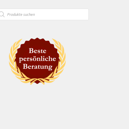
oducts
arch