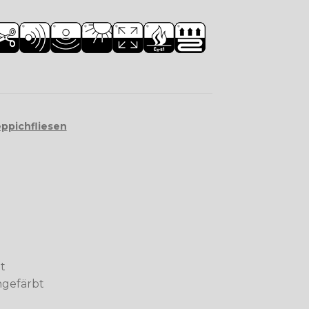
ppichfliesen
t
ngefärbt