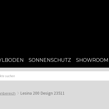
YLBODEN
SONNENSCHUTZ
SHOWROOM
Lesina 200 Design 23511
nbereich