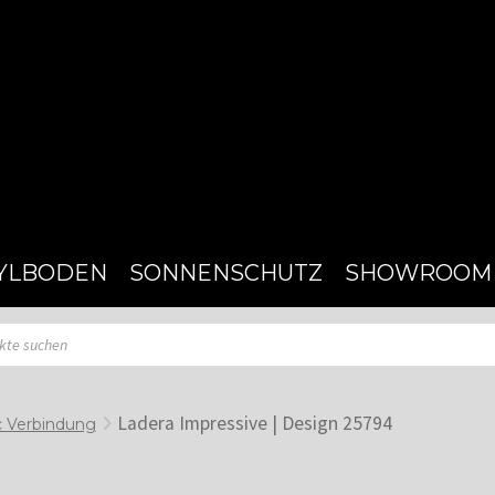
YLBODEN
SONNENSCHUTZ
SHOWROOM
Ladera Impressive | Design 25794
c Verbindung