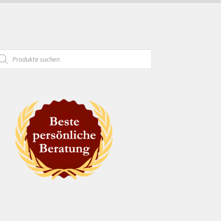
oducts
arch