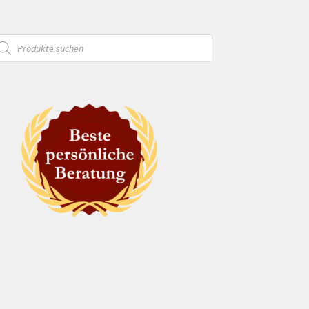
oducts
arch