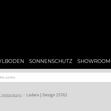
YLBODEN
SONNENSCHUTZ
SHOWROOM
Ladera | Design 25762
c Verbindung