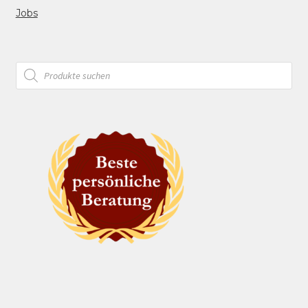
Jobs
Products
search