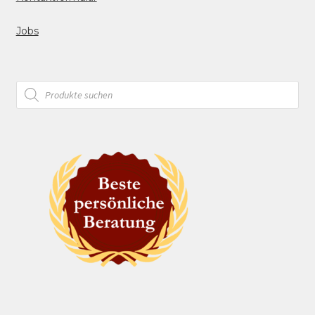
Jobs
Products
search