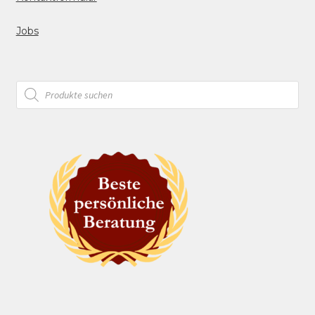
Jobs
Products
search