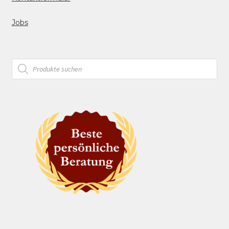
Jobs
Products
search