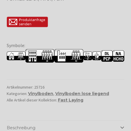
Symbole:
Artikelnummer:
25716
Kategorien:
Vinylboden
,
Vinylboden lose liegend
Alle Artikel dieser Kollektion:
Fast Laying
Beschreibung