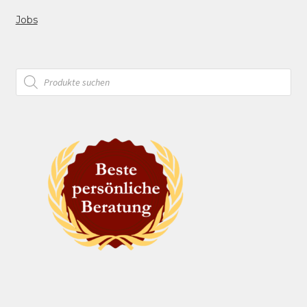
Jobs
Products
search