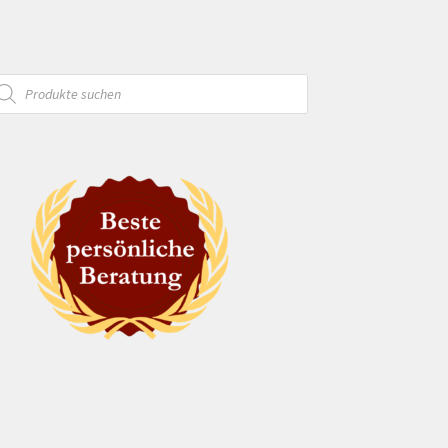
oducts
arch