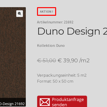
AKTION !
Artikelnummer: 21692
Duno Design 
Kollektion: Duno
Ursprünglicher
Aktueller
€
51,00
€
39,90
/m2
Preis
Preis
Verpackungseinheit: 5 m2
war:
ist:
Format: 50 x 50 cm
€ 51,00
€ 39,90.