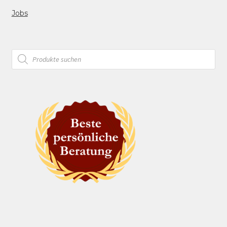
Jobs
Products
search