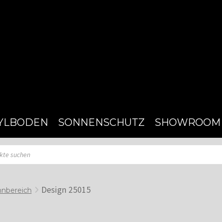
YLBODEN
SONNENSCHUTZ
SHOWROOM
Design 25015
nbereich