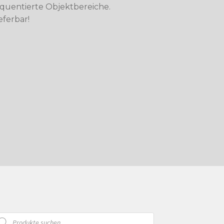
frequentierte Objektbereiche.
eferbar!
oducts