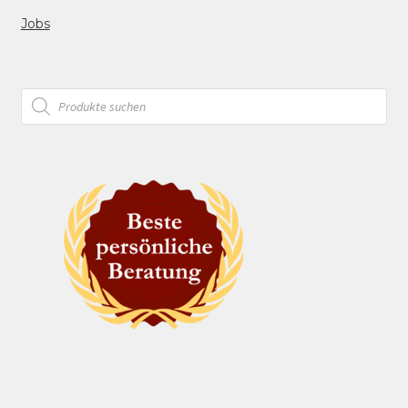
Jobs
Products
search