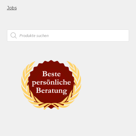
Jobs
Products
search