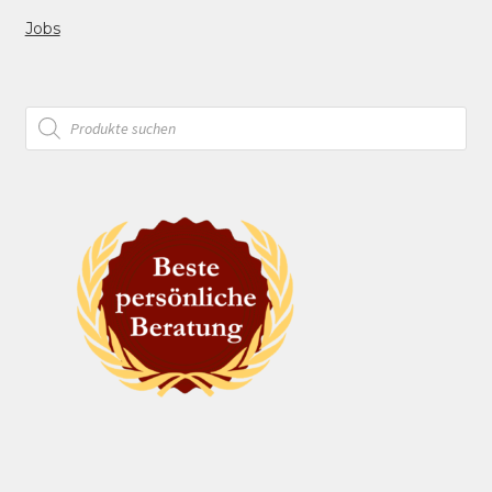
Jobs
Products
search