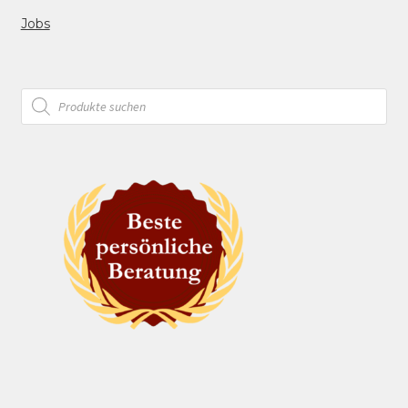
Jobs
Products
search