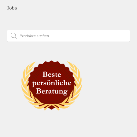
Jobs
Products
search