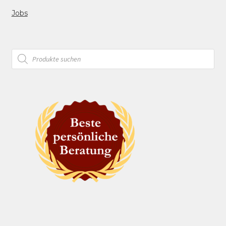
Jobs
Products
search