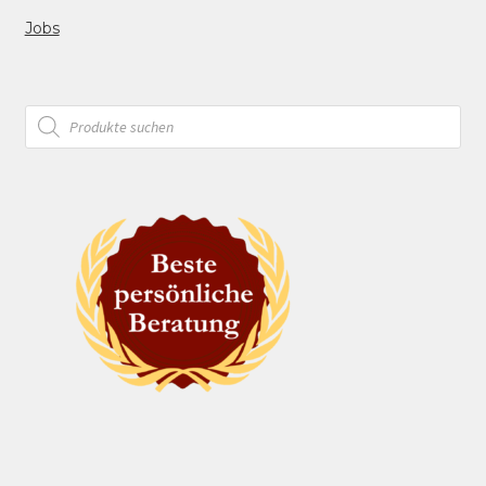
Jobs
Products
search