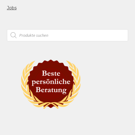
Jobs
Products
search