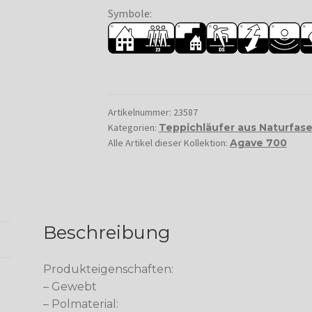
Symbole:
Artikelnummer:
23587
Kategorien:
Teppichläufer aus Naturfas
Alle Artikel dieser Kollektion:
Agave 700
Beschreibung
Produkteigenschaften:
– Gewebt
– Polmaterial: