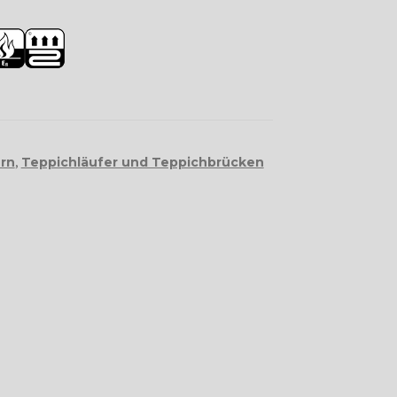
ern
,
Teppichläufer und Teppichbrücken