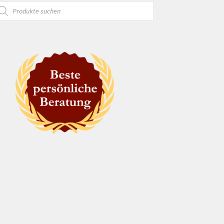
oducts
arch