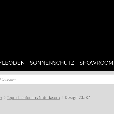
YLBODEN
SONNENSCHUTZ
SHOWROOM
Design 23587
en
Teppichläufer aus Naturfasern