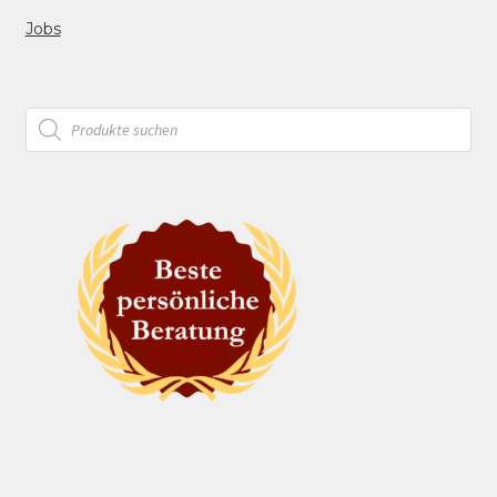
Jobs
Products
search