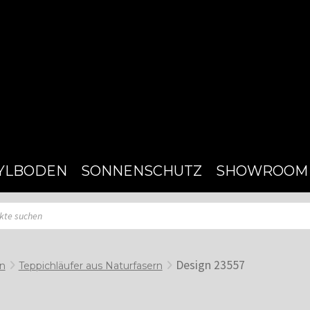
YLBODEN
SONNENSCHUTZ
SHOWROOM
Design 23557
en
Teppichläufer aus Naturfasern