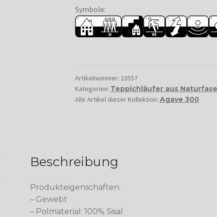
Symbole:
Artikelnummer:
23557
Kategorien:
Teppichläufer aus Naturfas
Alle Artikel dieser Kollektion:
Agave 300
Beschreibung
Produkteigenschaften:
– Gewebt
– Polmaterial: 100% Sisal