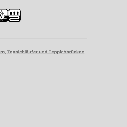
ern
,
Teppichläufer und Teppichbrücken