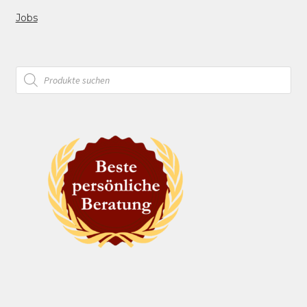
Jobs
Products
search