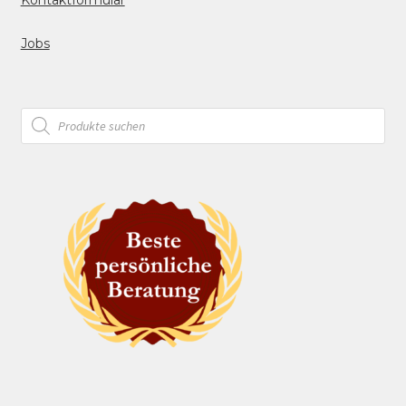
Jobs
Products
search