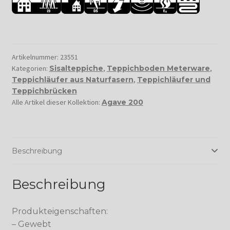
Artikelnummer:
23551
Kategorien:
Sisalteppiche
,
Teppichboden Meterware
,
Teppichläufer aus Naturfasern
,
Teppichläufer und
Teppichbrücken
Alle Artikel dieser Kollektion:
Agave 200
Beschreibung
Beschreibung
Produkteigenschaften:
– Gewebt