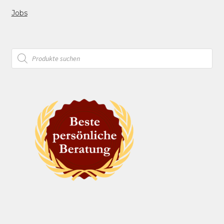
Jobs
Products
search