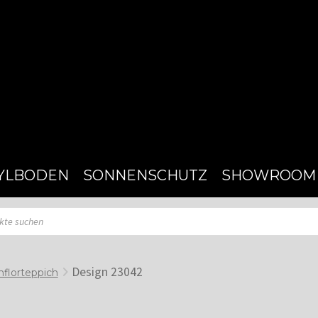
YLBODEN
SONNENSCHUTZ
SHOWROOM
Design 23042
florteppich