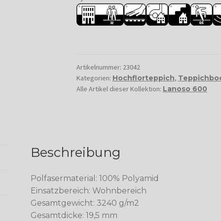
Artikelnummer:
23042
Kategorien:
Hochflorteppich
,
Teppichbo
Alle Artikel dieser Kollektion:
Lanoso 600
Beschreibung
Polfasermaterial: 100% Polyamid
Einsatzbereich: Wohnbereich
Gesamtgewicht: 3240 g/m2
Gesamtdicke: 19,5 mm