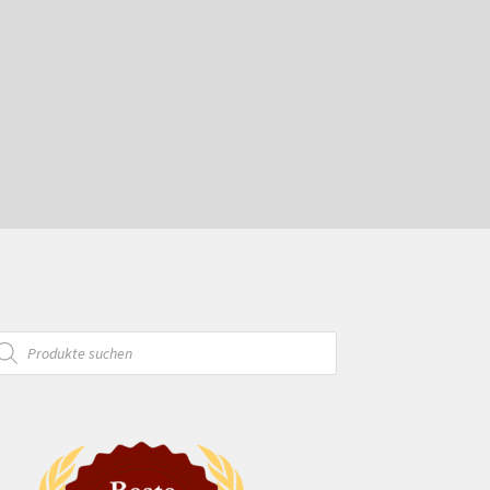
oducts
arch