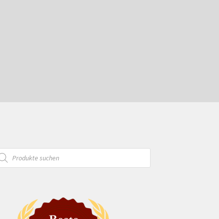
oducts
arch