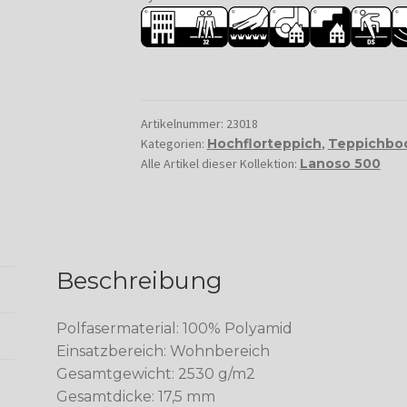
Artikelnummer:
23018
Kategorien:
Hochflorteppich
,
Teppichbo
Alle Artikel dieser Kollektion:
Lanoso 500
Beschreibung
Polfasermaterial: 100% Polyamid
Einsatzbereich: Wohnbereich
Gesamtgewicht: 2530 g/m2
Gesamtdicke: 17,5 mm