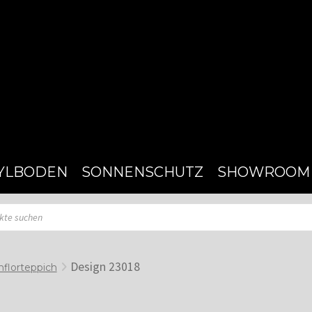
YLBODEN
SONNENSCHUTZ
SHOWROOM
Design 23018
florteppich