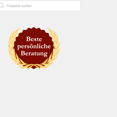
oducts
arch