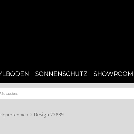
YLBODEN
SONNENSCHUTZ
SHOWROOM
Design 22889
lgarnteppich