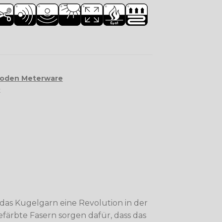
oden Meterware
0
 das Kugelgarn eine Revolution in der
ärbte Fasern sorgen dafür, dass das