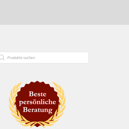
oducts
arch