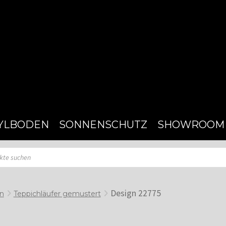
YLBODEN
SONNENSCHUTZ
SHOWROOM
Design 22775
en
Teppichläufer gemustert