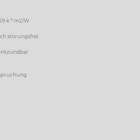
59 k ° m2/W
ch störungsfrei
 entzündbar
nspruchung