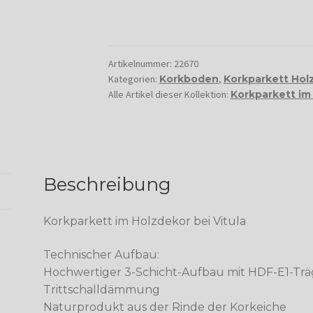
Artikelnummer:
22670
Kategorien:
Korkboden
,
Korkparkett Hol
Alle Artikel dieser Kollektion:
Korkparkett im
Beschreibung
Korkparkett im Holzdekor bei Vitula
Technischer Aufbau:
Hochwertiger 3-Schicht-Aufbau mit HDF-E1-Träg
Trittschalldämmung
Naturprodukt aus der Rinde der Korkeiche