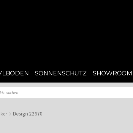
YLBODEN
SONNENSCHUTZ
SHOWROOM
Design 22670
ekor