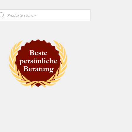
oducts
arch