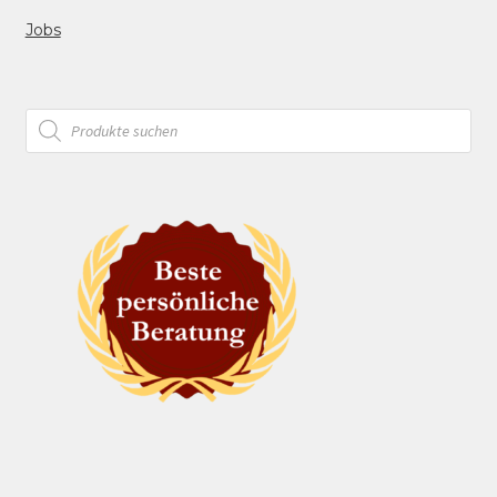
Jobs
Products
search