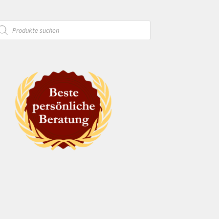
oducts
arch