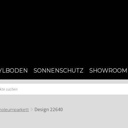
YLBODEN
SONNENSCHUTZ
SHOWROOM
Design 22640
noleumparkett