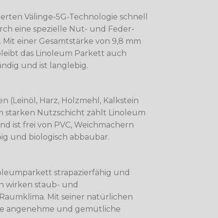
tierten Välinge-5G-Technologie schnell
ch eine spezielle Nut- und Feder-
. Mit einer Gesamtstärke von 9,8 mm
bleibt das Linoleum Parkett auch
dig und ist langlebig.
 (Leinöl, Harz, Holzmehl, Kalkstein
m starken Nutzschicht zählt Linoleum
d ist frei von PVC, Weichmachern
ig und biologisch abbaubar.
oleumparkett strapazierfähig und
en wirken staub- und
aumklima. Mit seiner natürlichen
eine angenehme und gemütliche