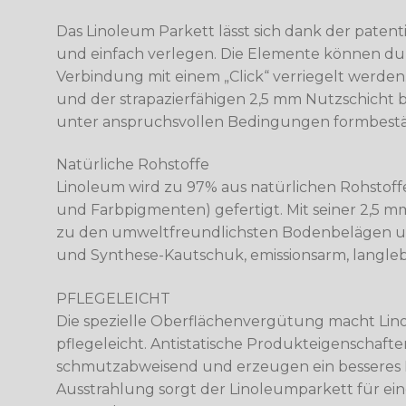
Das Linoleum Parkett lässt sich dank der paten
und einfach verlegen. Die Elemente können dur
Verbindung mit einem „Click“ verriegelt werden
und der strapazierfähigen 2,5 mm Nutzschicht 
unter anspruchsvollen Bedingungen formbestän
Natürliche Rohstoffe
Linoleum wird zu 97% aus natürlichen Rohstoffen
und Farbpigmenten) gefertigt. Mit seiner 2,5 m
zu den umweltfreundlichsten Bodenbelägen un
und Synthese-Kautschuk, emissionsarm, langleb
PFLEGELEICHT
Die spezielle Oberflächenvergütung macht Lin
pflegeleicht. Antistatische Produkteigenschaft
schmutzabweisend und erzeugen ein besseres R
Ausstrahlung sorgt der Linoleumparkett für 